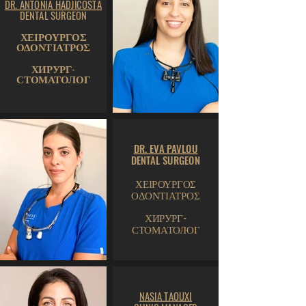
DR. ANTONIA HADJICOSTA
DENTAL SURGEON
ΧΕΙΡΟΥΡΓΟΣ
ΟΔΟΝΤΙΑΤΡΟΣ
ХИРУРГ-
СТОМАТОЛОГ
DR. EVA PAVLOU
DENTAL SURGEON
ΧΕΙΡΟΥΡΓΟΣ
ΟΔΟΝΤΙΑΤΡΟΣ
ХИРУРГ-
СТОМАТОЛОГ
NASIA TAOUXI