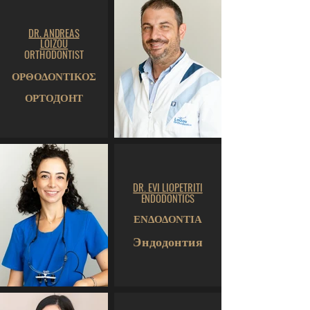
DR. ANDREAS
LOIZOU
ORTHODONTIST
ΟΡΘΟΔΟΝΤΙΚΟΣ
ОРТОДОНТ
DR. EVI LIOPETRITI
ENDODONTICS
ΕΝΔΟΔΟΝΤΙΑ
Эндодонтия