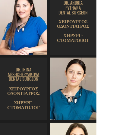
DR. ANDRIA
PYTHARA
DENTAL SURGEON
ΧΕΙΡΟΥΡΓΟΣ
ΟΔΟΝΤΙΑΤΡΟΣ
ХИРУРГ-
СТОМАТОЛОГ
DR. IRINA
MESHCHERYAKOVA
DENTAL SURGEON
ΧΕΙΡΟΥΡΓΟΣ
ΟΔΟΝΤΙΑΤΡΟΣ
ХИРУРГ-
СТОМАТОЛОГ