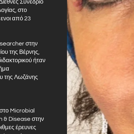
 Διεθνές Συνέδριο
ογίας, στο
ενοι από 23
searcher στην
ίου της Βέρνης,
διδακτορικού ήταν
μήμα
ου της Λωζάνης
στο Microbial
h & Disease στην
ιθμες έρευνες