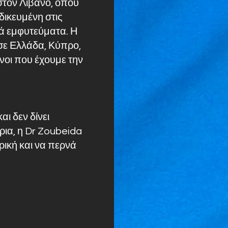
στον Λίβανο, όπου
ιδικευμένη στις
κά εμφυτεύματα. Η
 σε Ελλάδα, Κύπρο,
νοι που έχουμε την
αι δεν δίνει
δρια, η Dr Zoubeida
ρική και να περνά