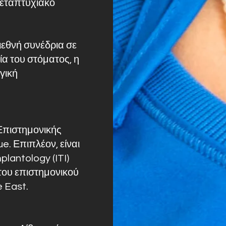
μεταπτυχιακό
διεθνή συνέδρια σε
ία του στόματος, η
γική
 Επιστημονικής
e. Επιπλέον, είναι
plantology (ITI)
 του επιστημονικού
e East.