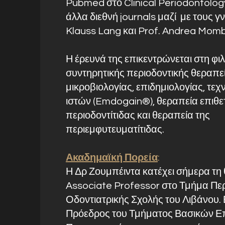
Pubmed στο Clinical Periodontology
άλλα διεθνή journals μαζί με τους γ
Klauss Lang και Prof. Andrea Mombe
Η έρευνά της επικεντρώνεται στη φι
συντηρητικής περιοδοντικής θεραπεί
μικροβιολογίας, επιδημιολογίας, τε
ιστών (Emdogain®), θεραπεία επιθε
περιοδοντίτιδας και θεραπεία της
περιεμφυτευματίτιδας.
Ακαδημαϊκή Πορεία
:
Η Δρ Ζουμπέιντα κατέχει σήμερα τη 
Associate Professor στο Τμήμα Περ
Οδοντιατρικής Σχολής του Λιβάνου. 
Πρόεδρος του Τμήματος Βασικών Ε