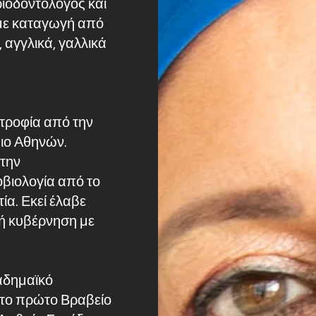
ριοδοντολόγος και
με καταγωγή από
 αγγλικά, γαλλικά
τροφία από την
ιο Αθηνών.
στην
οβιολογία από το
ία. Εκεί έλαβε
κή κυβέρνηση με
καδημαϊκό
 το πρώτο Βραβείο