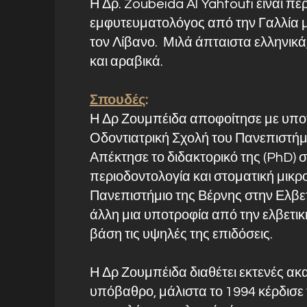
Η Δρ. Zoubeida Al Yahfoufi είναι πε
εμφυτευματολόγος από την Γαλλία 
τον Λίβανο. Μιλά άπταιστα ελληνικά,
και αραβικά.
Σπουδές
:
Η Δρ Ζουμπέιδα αποφοίτησε με υπο
Οδοντιατρική Σχολή του Πανεπιστήμ
Απέκτησε το διδακτορικό της (PhD) 
περιοδοντολογία και στοματική μικρ
Πανεπιστήμιο της Βέρνης στην Ελβετ
άλλη μια υποτροφία από την ελβετι
βάση τις υψηλές της επιδόσεις.
Η Δρ Ζουμπέιδα διαθέτει εκτενές α
υπόβαθρο, μάλιστα το 1994 κέρδισε