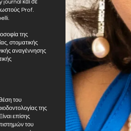
 journal και σε
νωστούς Prof.
lli.
λοσοφία της
ας, στοματικής
χνικής αναγέννησης
τικής
θέση του
ιοδοντολογίας της
Είναι επίσης
πιστημών του