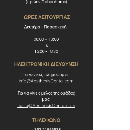
(πρώην
Debenhams)
ΩΡΕΣ ΛΕΙΤΟΥΡΓΙΑΣ
Δευτέρα - Παρασκευή
08:00 – 13:00
&
15:00 - 18:30
ΗΛΕΚΤΡΟΝΙΚΗ ΔΙΕΥΘΥΝΣΗ
Για γενικές πληροφορίες:
info@AesthesisDental.com
Για να γίνεις μέλος της ομάδας
μας:
nasia@AesthesisDental.com
ΤΗΛΕΦΩΝΟ
+357 24656538