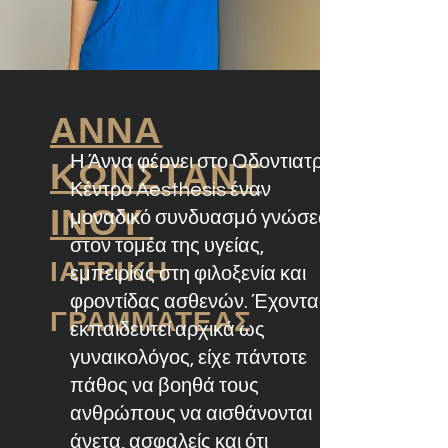
ΑΝΝΑ
ΚΩΝΣΤΑΝΤ
Η Άννα φέρνει στο Οδοντιατρικό
Κέντρο Aesthesis έναν
ΙΝΟΥ
μοναδικό συνδυασμό γνώσεων
στον τομέα της υγείας,
ΙΑΤΡΙΚΗ
εμπειρίας στη φιλοξενία και
φροντίδας ασθενών. Έχοντας
ΓΡΑΜΜΑΤΕΑΣ
εκπαιδευτεί αρχικά ως
γυναικολόγος, είχε πάντοτε
πάθος να βοηθά τους
ανθρώπους να αισθάνονται
άνετα, ασφαλείς και ότι