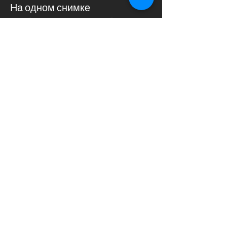
На одном снимке
отображаются все зубы,
верхняя и нижняя челюсти,
гайморовы пазухи и височно-
нижнечелюстной сустав
(ВНЧС).
назад к ПРОЦЕДУРЫ
Call us now
AESTHESIS DENTAL CENTRE
+357 24656538
Ground Floor, Angelos Court, 84 Spyrou