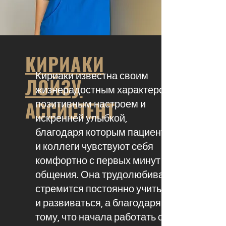
КИРИАКИ
Кириаки известна своим
ЛОЙЗУ
жизнерадостным характером,
АССИСТЕНТ
позитивным настроем и
искренней улыбкой,
благодаря которым пациенты
и коллеги чувствуют себя
комфортно с первых минут
общения. Она трудолюбива,
стремится постоянно учиться
и развиваться, а благодаря
тому, что начала работать с