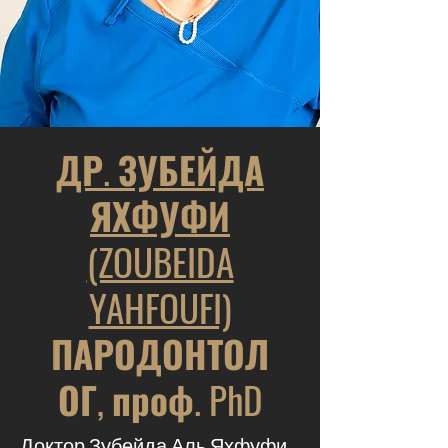
ДР. ЗУБЕЙДА
ЯХФУФИ
(ZOUBEIDA
YAHFOUFI)
ПАРОДОНТОЛ
ОГ, проф. PhD
Доктор Зубейда Аль Яхфуфи