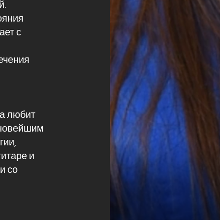
й.
ояния
ает с
ечения
а любит
 новейшим
гии,
гитаре и
и со