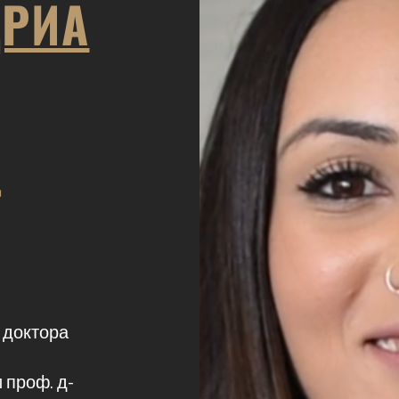
ДРИА
Г
 доктора
 проф. д-