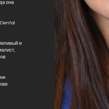
да она
е
 Dental
пеливый и
алист,
пов
ени
лам