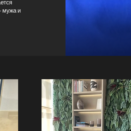
ается
- мужа и