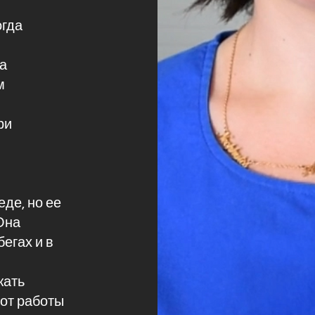
огда
та
м
ри
де, но ее
Она
бегах и в
жать
от работы