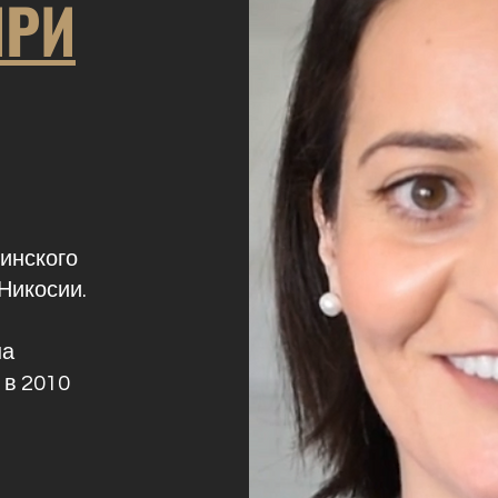
ИРИ
инского
Никосии.
на
 в 2010